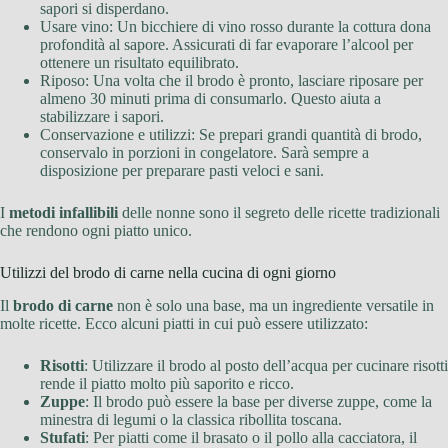
sapori si disperdano.
Usare vino: Un bicchiere di vino rosso durante la cottura dona
profondità al sapore. Assicurati di far evaporare l’alcool per
ottenere un risultato equilibrato.
Riposo: Una volta che il brodo è pronto, lasciare riposare per
almeno 30 minuti prima di consumarlo. Questo aiuta a
stabilizzare i sapori.
Conservazione e utilizzi: Se prepari grandi quantità di brodo,
conservalo in porzioni in congelatore. Sarà sempre a
disposizione per preparare pasti veloci e sani.
I
metodi infallibili
delle nonne sono il segreto delle ricette tradizionali
che rendono ogni piatto unico.
Utilizzi del brodo di carne nella cucina di ogni giorno
Il
brodo di carne
non è solo una base, ma un ingrediente versatile in
molte ricette. Ecco alcuni piatti in cui può essere utilizzato:
Risotti
: Utilizzare il brodo al posto dell’acqua per cucinare risotti
rende il piatto molto più saporito e ricco.
Zuppe
: Il brodo può essere la base per diverse zuppe, come la
minestra di legumi o la classica ribollita toscana.
Stufati
: Per piatti come il brasato o il pollo alla cacciatora, il