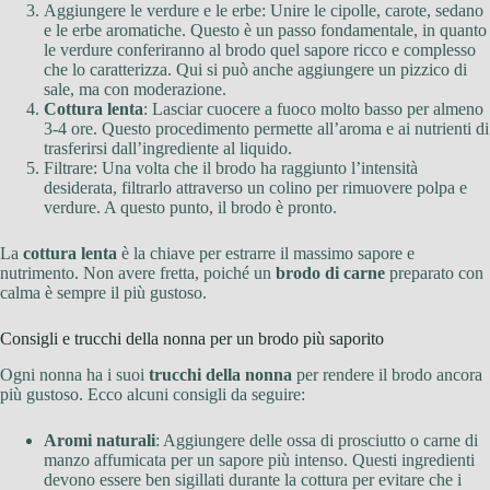
Aggiungere le verdure e le erbe: Unire le cipolle, carote, sedano
e le erbe aromatiche. Questo è un passo fondamentale, in quanto
le verdure conferiranno al brodo quel sapore ricco e complesso
che lo caratterizza. Qui si può anche aggiungere un pizzico di
sale, ma con moderazione.
Cottura lenta
: Lasciar cuocere a fuoco molto basso per almeno
3-4 ore. Questo procedimento permette all’aroma e ai nutrienti di
trasferirsi dall’ingrediente al liquido.
Filtrare: Una volta che il brodo ha raggiunto l’intensità
desiderata, filtrarlo attraverso un colino per rimuovere polpa e
verdure. A questo punto, il brodo è pronto.
La
cottura lenta
è la chiave per estrarre il massimo sapore e
nutrimento. Non avere fretta, poiché un
brodo di carne
preparato con
calma è sempre il più gustoso.
Consigli e trucchi della nonna per un brodo più saporito
Ogni nonna ha i suoi
trucchi della nonna
per rendere il brodo ancora
più gustoso. Ecco alcuni consigli da seguire:
Aromi naturali
: Aggiungere delle ossa di prosciutto o carne di
manzo affumicata per un sapore più intenso. Questi ingredienti
devono essere ben sigillati durante la cottura per evitare che i