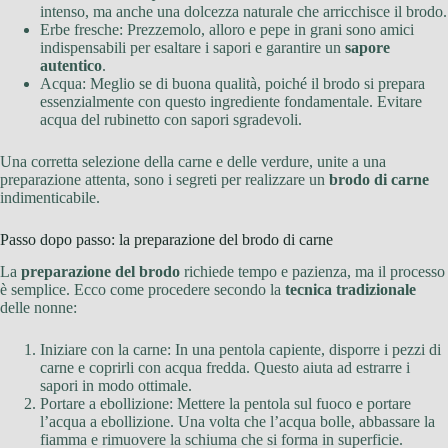
intenso, ma anche una dolcezza naturale che arricchisce il brodo.
Erbe fresche: Prezzemolo, alloro e pepe in grani sono amici
indispensabili per esaltare i sapori e garantire un
sapore
autentico
.
Acqua: Meglio se di buona qualità, poiché il brodo si prepara
essenzialmente con questo ingrediente fondamentale. Evitare
acqua del rubinetto con sapori sgradevoli.
Una corretta selezione della carne e delle verdure, unite a una
preparazione attenta, sono i segreti per realizzare un
brodo di carne
indimenticabile.
Passo dopo passo: la preparazione del brodo di carne
La
preparazione del brodo
richiede tempo e pazienza, ma il processo
è semplice. Ecco come procedere secondo la
tecnica tradizionale
delle nonne:
Iniziare con la carne: In una pentola capiente, disporre i pezzi di
carne e coprirli con acqua fredda. Questo aiuta ad estrarre i
sapori in modo ottimale.
Portare a ebollizione: Mettere la pentola sul fuoco e portare
l’acqua a ebollizione. Una volta che l’acqua bolle, abbassare la
fiamma e rimuovere la schiuma che si forma in superficie.